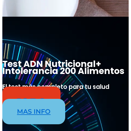
Test ADN Nutricional+
Intolerancia 200 Alimentos
El test más completo para tu salud
nutricional
195€
MAS INFO